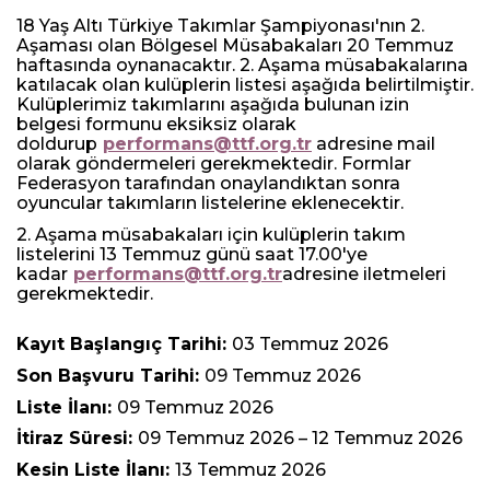
18 Yaş Altı Türkiye Takımlar Şampiyonası'nın 2.
Aşaması olan Bölgesel Müsabakaları 20 Temmuz
haftasında oynanacaktır. 2. Aşama müsabakalarına
katılacak olan kulüplerin listesi aşağıda belirtilmiştir.
Kulüplerimiz takımlarını aşağıda bulunan izin
belgesi formunu eksiksiz olarak
doldurup
performans@ttf.org.tr
adresine mail
olarak göndermeleri gerekmektedir. Formlar
Federasyon tarafından onaylandıktan sonra
oyuncular takımların listelerine eklenecektir.
2. Aşama müsabakaları için kulüplerin takım
listelerini 13 Temmuz günü saat 17.00'ye
kadar
performans@ttf.org.tr
adresine iletmeleri
gerekmektedir.
Kayıt Başlangıç Tarihi:
03 Temmuz 2026
Son Başvuru Tarihi:
09 Temmuz 2026
Liste İlanı:
09 Temmuz 2026
İtiraz Süresi:
09 Temmuz 2026 – 12 Temmuz 2026
Kesin Liste İlanı:
13 Temmuz 2026