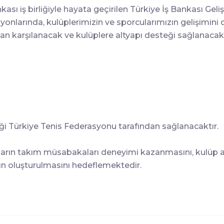
ası iş birliğiyle hayata geçirilen Türkiye İş Bankası Ge
asyonlarında, kulüplerimizin ve sporcularımızın gelişim
an karşılanacak ve kulüplere altyapı desteği sağlanacakt
ği Türkiye Tenis Federasyonu tarafından sağlanacaktır.
ların takım müsabakaları deneyimi kazanmasını, kulüp alt
nın oluşturulmasını hedeflemektedir.