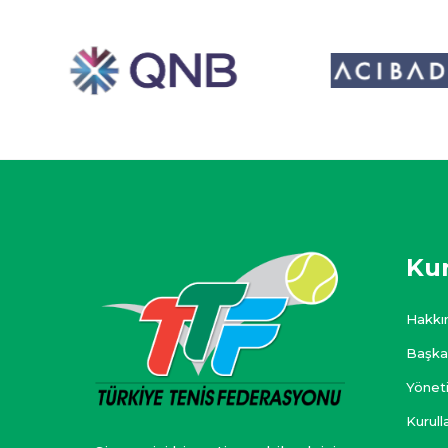
Ku
Hakkı
Başka
Yönet
Kurull