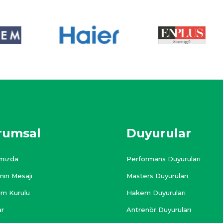
rumsal
Duyurular
mızda
Performans Duyuruları
nın Mesajı
Masters Duyuruları
im Kurulu
Hakem Duyuruları
ar
Antrenör Duyuruları