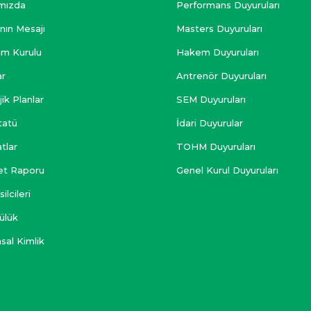
mızda
Performans Duyuruları
nın Mesajı
Masters Duyuruları
im Kurulu
Hakem Duyuruları
ar
Antrenör Duyuruları
jik Planlar
SEM Duyuruları
tatü
İdari Duyurular
tlar
TOHM Duyuruları
yet Raporu
Genel Kurul Duyuruları
ilcileri
ülük
sal Kimlik