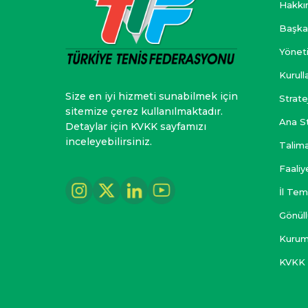
Hakkı
Başka
Yönet
Kurull
Size en iyi hizmeti sunabilmek için
Strate
sitemize çerez kullanılmaktadır.
Ana S
Detaylar için KVKK sayfamızı
inceleyebilirsiniz.
Talima
Faali
İl Tems
Gönüll
Kurum
KVKK