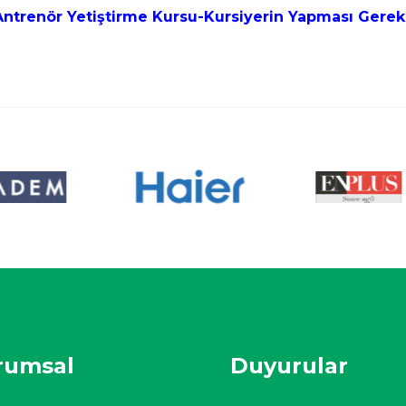
 Antrenör Yetiştirme Kursu-Kursiyerin Yapması Gerek
rumsal
Duyurular