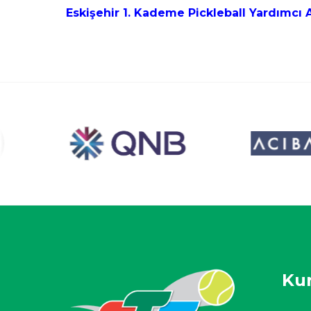
Eskişehir 1. Kademe Pickleball Yardımcı
Ku