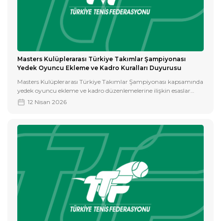
Masters Kulüplerarası Türkiye Takımlar Şampiyonası
Yedek Oyuncu Ekleme ve Kadro Kuralları Duyurusu
Masters Kulüplerarası Türkiye Takımlar Şampiyonası kapsamında
yedek oyuncu ekleme ve kadro düzenlemelerine ilişkin esaslar
aşağıda belirtilmiştir.
12 Nisan 2026