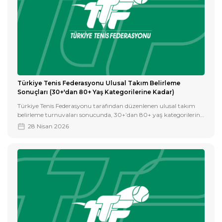
Türkiye Tenis Federasyonu Ulusal Takım Belirleme
Sonuçları (30+'dan 80+ Yaş Kategorilerine Kadar)
Türkiye Tenis Federasyonu tarafından düzenlenen ulusal takım
belirleme turnuvaları sonucunda, 30+’dan 80+ yaş kategorilerine
kadar ülkemizi temsil edecek sporcular belirlenmiştir.
28 Nisan 2026