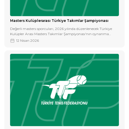
Masters Kulüplerarası Türkiye Takımlar Şampiyonası
Değerli masters sporcuları, 2026 yılında düzenlenecek Türkiye
Kulüpler Arası Masters Takımlar Şampiyonası'nın oynanma
şekline ekteki belgelerden ulaşabilirsiniz.
12 Nisan 2026