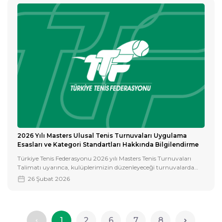
2026 Yılı Masters Ulusal Tenis Turnuvaları Uygulama
Esasları ve Kategori Standartları Hakkında Bilgilendirme
Türkiye Tenis Federasyonu 2026 yılı Masters Tenis Turnuvaları
Talimatı uyarınca, kulüplerimizin düzenleyeceği turnuvalarda
uyması gereken kategori ve yaş grubu standartları aşağıda
26 Şubat 2026
detaylandırılmıştır.
1
2
6
7
8